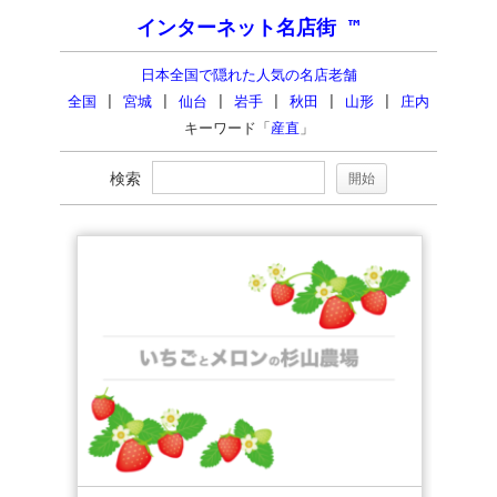
インターネット名店街 ™
日本全国で隠れた人気の名店老舗
全国
|
宮城
|
仙台
|
岩手
|
秋田
|
山形
|
庄内
キーワード「
産直
」
検索