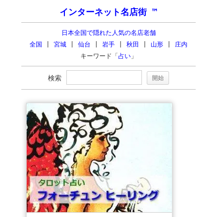
インターネット名店街 ™
日本全国で隠れた人気の名店老舗
全国
|
宮城
|
仙台
|
岩手
|
秋田
|
山形
|
庄内
キーワード「
占い
」
検索