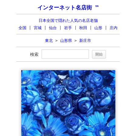
インターネット名店街 ™
日本全国で隠れた人気の名店老舗
全国
|
宮城
|
仙台
|
岩手
|
秋田
|
山形
|
庄内
東北
>
山形県
>
新庄市
検索